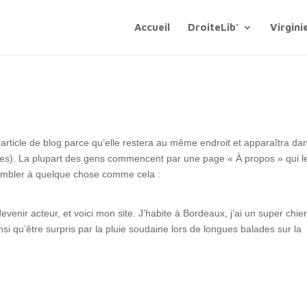
Accueil
DroiteLib’
Virgini
 article de blog parce qu’elle restera au même endroit et apparaîtra dan
èmes). La plupart des gens commencent par une page « À propos » qui l
ssembler à quelque chose comme cela :
evenir acteur, et voici mon site. J’habite à Bordeaux, j’ai un super chie
nsi qu’être surpris par la pluie soudaine lors de longues balades sur la